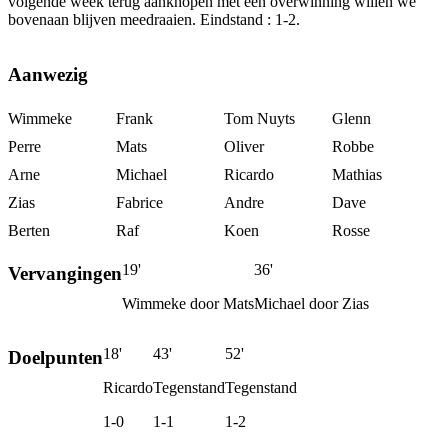
volgende week terug aanknopen met een overwinning willen we
bovenaan blijven meedraaien. Eindstand : 1-2.
Aanwezig
Wimmeke
Frank
Tom Nuyts
Glenn
Perre
Mats
Oliver
Robbe
Arne
Michael
Ricardo
Mathias
Zias
Fabrice
Andre
Dave
Berten
Raf
Koen
Rosse
19'
36'
Vervangingen
Wimmeke door Mats
Michael door Zias
18'
43'
52'
Doelpunten
Ricardo
Tegenstand
Tegenstand
1-0
1-1
1-2