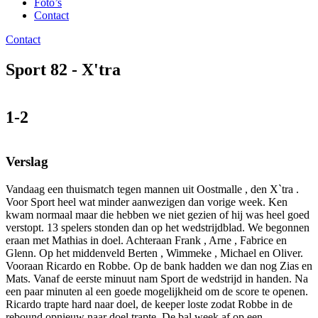
Foto’s
Contact
Contact
Sport 82 - X'tra
1-2
Verslag
Vandaag een thuismatch tegen mannen uit Oostmalle , den X`tra .
Voor Sport heel wat minder aanwezigen dan vorige week. Ken
kwam normaal maar die hebben we niet gezien of hij was heel goed
verstopt. 13 spelers stonden dan op het wedstrijdblad. We begonnen
eraan met Mathias in doel. Achteraan Frank , Arne , Fabrice en
Glenn. Op het middenveld Berten , Wimmeke , Michael en Oliver.
Vooraan Ricardo en Robbe. Op de bank hadden we dan nog Zias en
Mats. Vanaf de eerste minuut nam Sport de wedstrijd in handen. Na
een paar minuten al een goede mogelijkheid om de score te openen.
Ricardo trapte hard naar doel, de keeper loste zodat Robbe in de
rebound opnieuw naar doel trapte. De bal week af op een