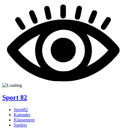
Sport
82
Sport82
Kalender
Klassement
Spelers