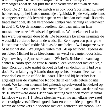
verdediger zodat de bal juist naast de verkeerde kant van de paal
de
vloog. De 2
kans van de match was ook voor Sport maar nu werd
het leer nog op het laatste momentje afgeblokt. Bij de volgende kans
na ongeveer een dik kwartier spelen was het dan toch raak. Ricardo
trapte naar doel, de bal veranderde lichtjes van richting en verdween
in doel 1-0. Op dat moment verdient. Een paar minuten later
ste
moesten we onze 1
wissel al gebruiken. Wimmeke met last in de
lies werd vervangen door Mats. De bezoekers kwamen naarmate de
wedstrijd vorderde beter in de wedstrijd. Ze kregen een paar grote
kansen maar ofwel redde Mathias de meubelen ofwel trapte ze over
of naast het doel. We gingen rusten met 1-0 op het bord. Tijdens de
rust bleef Michael in de kleedkamer en werd vervangen door Zias.
de
Opnieuw begon Sport sterk aan de 2
helft. Robbe die vandaag
achter Ricardo speelde zette Ricardo alleen voor doel met een vrije
trap. Ricardo trapte spijtig genoeg de bal van dichtbij in 1 tijd over
doel. Even later ging Ricardo door op rechts , kwam alleen schuin
voor doel en trapte zelf de bal naast. Hier had hij beter het leer
afgelegd naar de vrijstaande Robbe die in een vele betere positie
stond. We kennen allemaal het gekende spreekwoord het deksel op
de neus. En even later was het zover. Een schot van aan de rand van
de 16 meter werd door Glenn van richting verandert zodat Mathias
kansloos was en 1-1. Beide ploegen waren nu aan elkaar gewaagd
en er volgde verschillende goede kansen voor beide ploegen. Het
waren de bezoekers die scoorde met een gekregen strafschop. Een