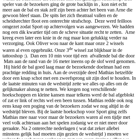
speler van de bezoekers ging de grote backlijn in , kon niet echt
meer aan de bal en stak zelf zijn been achter het been van Arne die
gewoon bleef staan. De spits liet zich theatraal vallen en de
scheidsrechter floot een onterechte strafschop. Deze werd feilloos
omgezet zodat Sport op achtervolgen was aangewezen. We hadden
nog een dik kwartier tijd om de scheve situatie recht te zetten. Arne
kreeg even later een knie in de rug maar kon gelukkig verder na
verzorging. Ook Oliver wou naar de kant maar onze 2 wissels
de
waren al even opgebruikt. Onze 3
wissel zat blijkbaar in de
tattooshop :). Dan een 10 min voor tijd een afvallende bal die door
Mats aan de rand van de 16 meter ineens op de slof werd genomen.
Hij hield de bal goed laag maar de bezoekende doelman had een
prachtige redding in huis. Aan de overzijde deed Mathias hetzelfde
door een knap schot met een zweefsprong uit zijn doel te houden. In
de laatste minuten van de wedstrijd zette we alles op alles om de
gelijkmaker alsnog te netten. We kregen nog verschillende
hoekschoppen en kleine kansen maar telkens werd de bal afgeblokt
of zat er link of rechts wel een been tussen. Mathias redde ook nog
eens knap een poging van de bezoekers zodat we nog altijd in de
wedstrijd bleven. Bij de laatste hoekschop voor Sport ging zelfs
Mathias mee naar voor maar de bezoekers waren al een tijdje met
veel volk achteraan aan het spelen zodanig we er niet meer door
geraakte. Na 2 onterechte nederlagen ( wat dat zeker allebei
minstens gelijk had moeten zijn gezien de wedstrijd ) moeten we