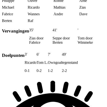
Philippe
Oliver
Robbe
Arne
Michael
Ricardo
Mathias
Zias
Fabrice
Wannes
Andre
Dave
Berten
Raf
35'
41'
'
Vervangingen
Zias door
Seppe door
Tom door
Fabrice
Berten
Wimmeke
3'
6'
7'
49'
Doelpunten
Ricardo
Tom L.
Owngoal
tegenstand
0-1
0-2
1-2
2-2