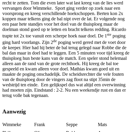
recht te zetten. Tom die even later wat last kreeg van de lies werd
vervangen door Wimmeke. Sport ging verder op zoek naar een
voorsprong en kreeg verschillende hoekschoppen. Berten kon 2x
koppen maar telkens ging de bal nipt over de lat. Er volgende nog
een paar hete standjes voor het doel van de thuisploeg maar de
doelman stond goed op te letten en bracht telkens redding. Ricardo
ste
trapte tot 2x toe vanuit een scherpe hoek naar doel. De 1
poging
de
ging hard voorlangs. Zijn 2
poging werd gered met de voet door
de keeper. Hier had hij beter de bal terug gelegd naar Robbe die de
bal dan maar in doel had te leggen. Een 5 minuten voor tijd kreeg de
thuisploeg hun beste kans van de match. Een speler stond helemaal
alleen aan de rand van de grote rechthoek. Hij kreeg de bal toe
gespeeld en kwam alleen voor doel. Mathias kwam goed uit en
maakte de poging onschadelijk. De scheidsrechter die vele fouten
van de thuisploeg door de vingers zag floot na stipt 35min de
wedstrijd ten einde. Een gelijkspel dus wat altijd een overwinning
had moeten zijn. Eindstand : 2-2. Nu een weekendje rust en dan er
terug volle bak tegenaan.
Aanwezig
Wimmeke
Frank
Seppe
Mats