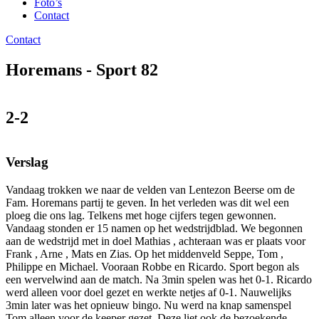
Foto’s
Contact
Contact
Horemans - Sport 82
2-2
Verslag
Vandaag trokken we naar de velden van Lentezon Beerse om de
Fam. Horemans partij te geven. In het verleden was dit wel een
ploeg die ons lag. Telkens met hoge cijfers tegen gewonnen.
Vandaag stonden er 15 namen op het wedstrijdblad. We begonnen
aan de wedstrijd met in doel Mathias , achteraan was er plaats voor
Frank , Arne , Mats en Zias. Op het middenveld Seppe, Tom ,
Philippe en Michael. Vooraan Robbe en Ricardo. Sport begon als
een wervelwind aan de match. Na 3min spelen was het 0-1. Ricardo
werd alleen voor doel gezet en werkte netjes af 0-1. Nauwelijks
3min later was het opnieuw bingo. Nu werd na knap samenspel
Tom alleen voor de keeper gezet. Deze liet ook de bezoekende