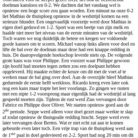
doelman kansloos en 0-2. We dachten dat het vandaag wel is
opnieuw een hoge score zou gaan worden. Een minuut na onze 0-2
liet Mathias de thuisploeg opnieuw in de wedstrijd komen na een
serieuze blunder. Een ongevaarlijk voorzetje werd door Mathias in
eigen doel geduwd en 1-2. Sport was een beetje van zijn melk en
haalde niet meer het niveau van de eerste minuten van de wedstrijd.
Toch waren we nog duidelijk de betere en kregen we voldoende
goede kansen om te scoren. Michael vanop links alleen voor doel en
lifte de bal over de doelman maar deze had een knappe redding in
huis. De daaropvolgende hoekschop leverde niets op. De volgende
grote kans was voor Philippe. Een voorzet waar Philippe gewoon
zijn hoofd had moeten tegen zetten zou een doelpunt hebben
opgeleverd. Hij maakte echter de keuze om dit met de voet af te
werken maar de bal ging over doel. Aan de overzijde bleef Mathias
gedurende de eerste helft werkloos. Ricardo kreeg even later ook
nog een kans maar trapte het leer voorlangs. Zo gingen we rusten
met een nipte 1-2 voorsprong maar eigenlijk had de wedstrijd al lang
gespeeld moeten zijn. Tijdens de rust werd Zias vervangen door
Fabrice en Philippe door Oliver. We starten opnieuw goed aan de
de
2
periode. Seppe werd alleen voor doel gezet maar werkte te slap
af zodat opnieuw de thuisgoalie redding bracht. Seppe werd even
later vervangen door Berten. Wat er niet echt zat aan te komen
gebeurde even later toch. Een vrije trap van de thuisploeg werd aan
ste
de 1
paal in doel gedevieerd en 2-2. Sport had nog 20 min om dit